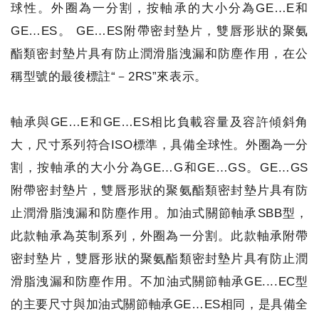
球性。外圈為一分割，按軸承的大小分為GE…E和
GE…ES。 GE…ES附帶密封墊片，雙唇形狀的聚氨
酯類密封墊片具有防止潤滑脂洩漏和防塵作用，在公
稱型號的最後標註“－2RS”來表示。
軸承與GE…E和GE…ES相比負載容量及容許傾斜角
大，尺寸系列符合ISO標準，具備全球性。外圈為一分
割，按軸承的大小分為GE…G和GE…GS。GE…GS
附帶密封墊片，雙唇形狀的聚氨酯類密封墊片具有防
止潤滑脂洩漏和防塵作用。加油式關節軸承SBB型，
此款軸承為英制系列，外圈為一分割。此款軸承附帶
密封墊片，雙唇形狀的聚氨酯類密封墊片具有防止潤
滑脂洩漏和防塵作用。不加油式關節軸承GE....EC型
的主要尺寸與加油式關節軸承GE…ES相同，是具備全