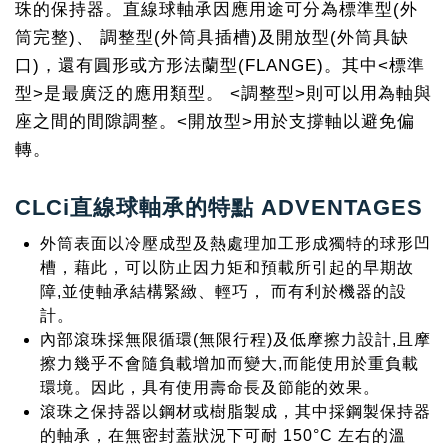
珠的保持器。直線球軸承因應用途可分為標準型(外
筒完整)、 調整型(外筒具插槽)及開放型(外筒具缺
口)，還有圓形或方形法蘭型(FLANGE)。其中<標準
型>是最廣泛的應用類型。 <調整型>則可以用為軸與
座之間的間隙調整。<開放型>用於支撐軸以避免偏
轉。
CLCi直線球軸承的特點 ADVENTAGES
外筒表面以冷壓成型及熱處理加工形成獨特的球形凹
槽，藉此，可以防止因力矩和預載所引起的早期故
障,並使軸承結構緊緻、輕巧， 而有利於機器的設
計。
內部滾珠採無限循環(無限行程)及低摩擦力設計,且摩
擦力幾乎不會隨負載增加而變大,而能使用於重負載
環境。因此，具有使用壽命長及節能的效果。
滾珠之保持器以鋼材或樹脂製成，其中採鋼製保持器
的軸承，在無密封蓋狀況下可耐 150°C 左右的溫