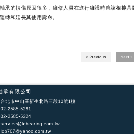
軸承的損傷原因很多，維修人員在進行維護時應該根據具
運轉和延長其使用壽命。
« Previous
Next »
軸承有限公司
台北市中山區新生北路三段10號1樓
2-2585-5281
2-2585-5324
／
service@lcbearing.com.tw
／
lcb707@yahoo.com.tw