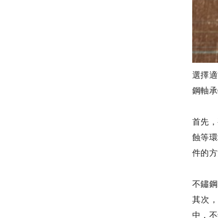
選擇適
鋼軸承
首先，
蝕等環
件的方
不鏽鋼
其次
中，不