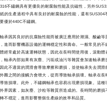
316不鏽鋼具有更優良的耐腐蝕性能及抗磁性，另外SUS3
紙的生產過程中具有良好的耐腐蝕的性能，還有SUS30
要優於440C不鏽鋼。
軸承因其良好的抗腐蝕性能而被廣泛應用於潮濕、酸鹼等
，進而影響機器設備的運轉穩定性和壽命。一般常見的不
體經常處於高速運轉狀態，因此在長時間使用後，滾動體
，軸承內部如果有灰塵、污垢或油污等雜質會加速軸承磨
因此不適當的潤滑會導致摩擦和磨損，並使軸承失去潤滑
外圈之間的接觸力會增大，從而導致軸承損壞。軸承在長
導致損壞。此外，不鏽鋼軸承也容易出現磨損現象。這種
外界因素，如灰塵、沙粒等雜質所造成的。長時間的磨損
轉不穩定，進而影響整個生產線的效率和品質。