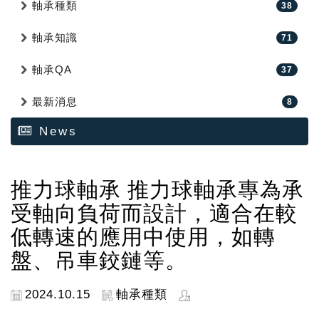
軸承種類
38
軸承知識
71
軸承QA
37
最新消息
8
News
推力球軸承 推力球軸承專為承
受軸向負荷而設計，適合在較
低轉速的應用中使用，如轉
盤、吊車鉸鏈等。
2024.10.15
軸承種類