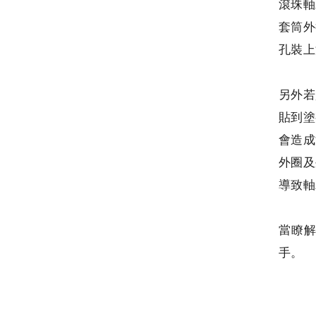
滾珠軸
套筒外
孔裝上
另外若
貼到塗
會造成
外圈及
導致軸
當瞭
手。