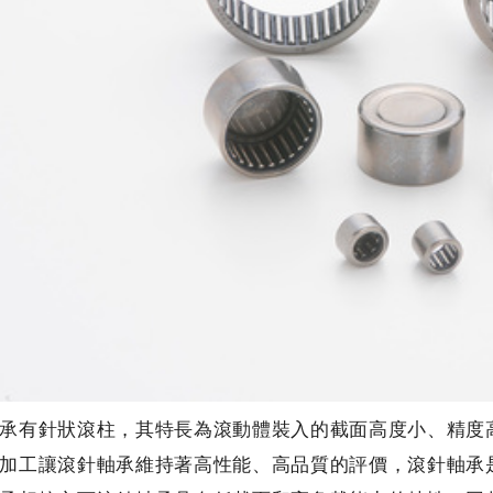
承有針狀滾柱，其特長為滾動體裝入的截面高度小、精度
加工讓滾針軸承維持著高性能、高品質的評價，滾針軸承