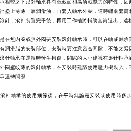
承相較之下滾針軸承具有低截面和高負載能力的特性，因
徑塗上薄薄一層潤滑油，再套入軸承外圈，這時輔助套筒
滾針，滾針裝置完畢後，再用工作軸將輔助套筒退出，這
是在無內圈或無外圈要安裝滾針軸承時，可以在軸或軸承
有潤滑脂的安裝部位，安裝時要注意密合間隙，不能太緊
滾針軸承在運轉時發生損傷，間隙的大小建議在滾針軸承的
外圈壁較薄的滾針軸承，在安裝時建議使用壓力機裝入，
承運轉問題。
解滾針軸承的使用細節後，在平時無論是安裝或使用時多