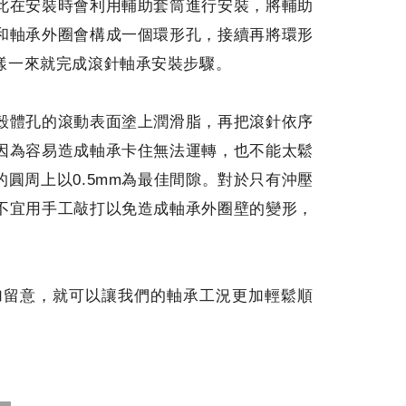
此在安裝時會利用輔助套筒進行安裝，將輔助
和軸承外圈會構成一個環形孔，接續再將環形
樣一來就完成滾針軸承安裝步驟。
殼體孔的滾動表面塗上潤滑脂，再把滾針依序
因為容易造成軸承卡住無法運轉，也不能太鬆
圓周上以0.5mm為最佳間隙。對於只有沖壓
不宜用手工敲打以免造成軸承外圈壁的變形，
加留意，就可以讓我們的軸承工況更加輕鬆順