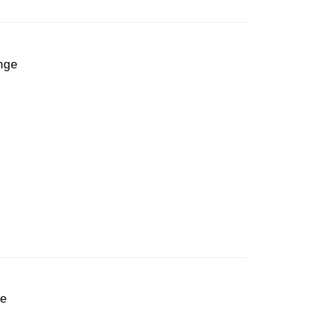
nge
ge