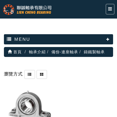
MENU
首頁
軸承介紹
備份-連座軸承
鑄鐵製軸承
瀏覽方式