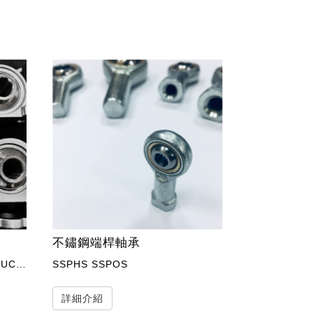
不鏽鋼端桿軸承
SUCP SUCFL SUCF SUCT SUCFC SUCPA SUCFK SUCHA
SSPHS SSPOS
詳細介紹