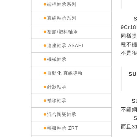
端桿軸承系列
直線軸承系列
SUS
9Cr
塑膠/塑料軸承
同樣提
種不鏽
連座軸承 ASAHI
不是
機械軸承
自動化 直線導軌
S
針狀軸承
袖珍軸承
SU
不鏽
混合陶瓷軸承
SUS
而且3
轉盤軸承 ZRT