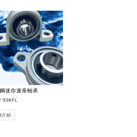
鋼迷你連座軸承
P SSKFL
細介紹