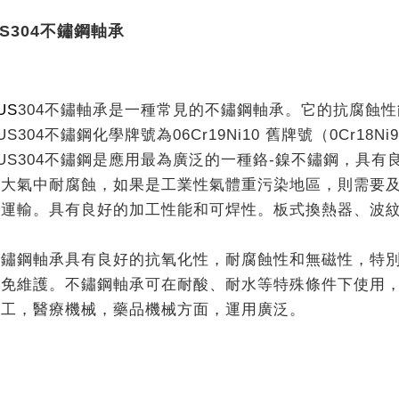
US304不鏽鋼軸承
S
304
不鏽軸承是一種常見的不鏽鋼軸承。它的抗腐蝕性能
304不鏽鋼化學牌號為06Cr19Ni10 舊牌號（0Cr18Ni
304不鏽鋼是應用最為廣泛的一種鉻-鎳不鏽鋼，具有
在大氣中耐腐蝕，如果是工業性氣體重污染地區，則需要
和運輸。具有良好的加工性能和可焊性。板式換熱器、波
鋼軸承具有良好的抗氧化性，耐腐蝕性和無磁性，特別
；免維護。不鏽鋼軸承可在耐酸、耐水等特殊條件下使用
加工，醫療機械，藥品機械方面，運用廣泛。