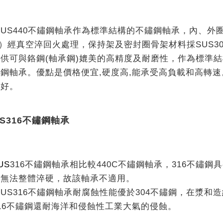
440不鏽鋼軸承作為標準結構的不鏽鋼軸承，內、外圈及球體
18）經真空淬回火處理，保持架及密封圈骨架材料採SUS30
供可與鉻鋼(軸承鋼)媲美的高精度及耐磨性，作為標準
鋼軸承。優點是價格便宜,硬度高,能承受高負載和高轉
很好。
US316不鏽鋼軸承
S
316
不鏽鋼軸承相比較440C不鏽鋼軸承，316不鏽鋼
鋼無法整體淬硬，故該軸承不適用。
316不鏽鋼軸承耐腐蝕性能優於304不鏽鋼，在漿和
16不鏽鋼還耐海洋和侵蝕性工業大氣的侵蝕。