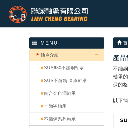
MENU
首
軸承介紹
產品簡
SUS630不鏽鋼軸承
不鏽
軸承
SUS不鏽鋼 直線軸承
保的
銅合金自潤軸承
以下
全陶瓷軸承
不鏽鋼系列軸承
S