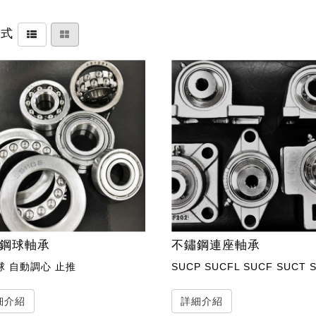
方式
鋼球軸承
不鏽鋼連座軸承
球 自動調心 止推
細介紹
詳細介紹