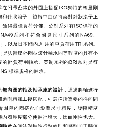
承在附帶凸緣的外圈上搭配IKO獨特的輕量剛
架和針狀滾子，旋轉中由保持架對針狀滾子正
，獲得最佳負荷分佈。公制系列有ISO標準的
8、NA49系列和符合國際尺寸系列的NA69、
系列，以及日本國內通 用的重負荷用TRI系列。
I系列是與衝壓外圈型滾針軸承同等程度的具有小
度的輕負荷用軸承。英制系列的BRI系列是符
NSI標準規格的軸承。
承
無內圈的軸及軸承座的設計
，通過將軸進行
和磨削精加工後搭配，可選擇所需要的徑向間
會因與內圈搭配而影響尺寸精度，旋轉精度
時內圈厚度部分使軸徑增大，因而剛性也大。
圈軸承
在無法對軸進行熱處理和磨削加工時使