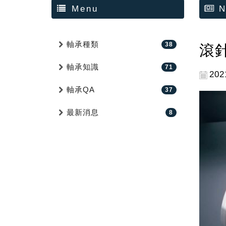
Menu
N
軸承種類
38
滾
軸承知識
71
202
軸承QA
37
最新消息
8