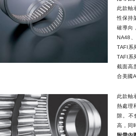
此款軸
性保持
確導向
NA4
TAFI
TAF
截面高
合美國A
此款軸
熱處理
隙。不
高，同
附帶內