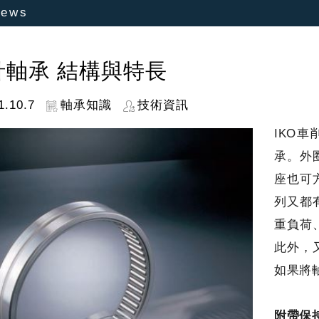
ews
針軸承 結構與特長
1.10.7
軸承知識
技術資訊
IKO
承。外
座也可
列又都
重負荷
此外，
如果將
附帶保