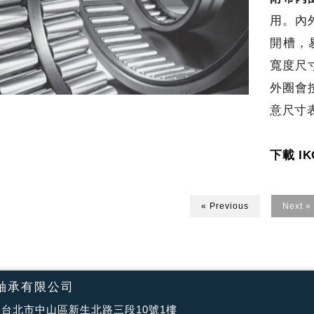
用。內
開槽，
寬度尺
外圈會
意尺寸
下載 IK
« Previous
Next »
軸承有限公司
台北市中山區新生北路三段10號1樓