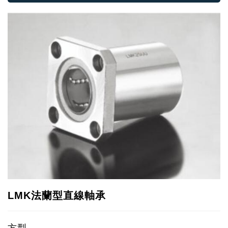
LMK法蘭型直線軸承
方型