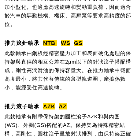
加小型化。也適應高速旋轉和變動重負荷，因而適合
於汽車的驅動機構、機床、高壓泵等要求高精度的部
位。
推力滾針軸承
NTB
WS
GS
此款軸承由鋼板經精密壓力加工和表面硬化處理的保
持架與直徑的相互公差在2μm以下的針狀滾子搭配構
成，剛性高潤滑油的保持容量大。在推力軸承中截面
高度最小，將其代替傳統的薄型軌道圈，摩擦係數
小，能經受住高速旋轉。
推力滾子軸承
AZK
AZ
此款軸承有附帶保持架的圓柱滾子AZK和與內圈
(WS)、外圈(GS)搭配的AZ。保持架為特殊精密結
構，高剛性，圓柱滾子呈放射狀排列，由保持架正確