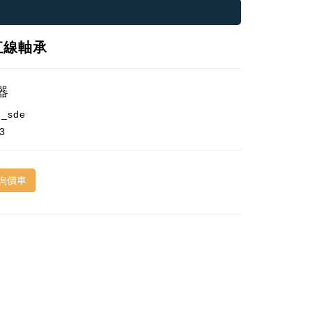
直線軸承
器
m_sde
3
詢價車