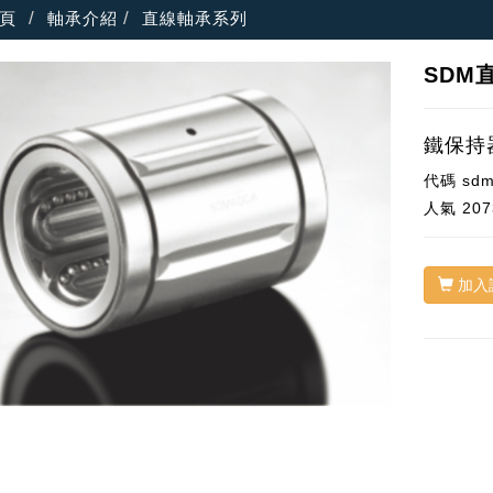
頁
軸承介紹
直線軸承系列
SDM
鐵保持
代碼
sd
人氣
207
加入