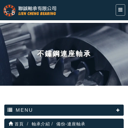
不鏽鋼連座軸承
MENU
首頁
軸承介紹
備份-連座軸承