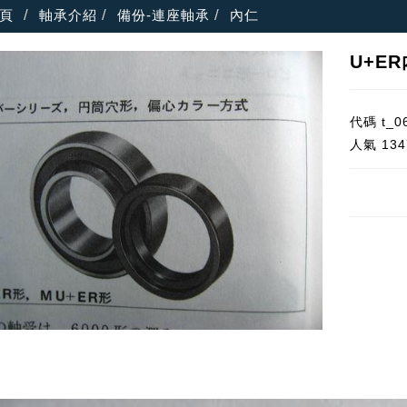
頁
軸承介紹
備份-連座軸承
內仁
U+E
代碼
t_0
人氣
134