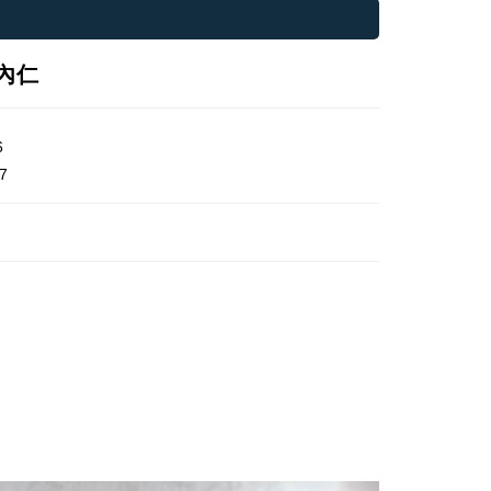
R內仁
6
7