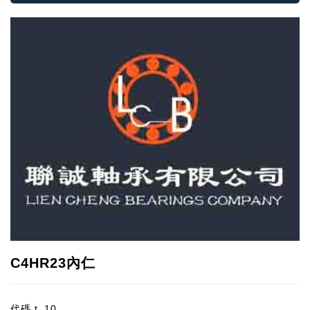
C4HR23內仁
代碼
t_10