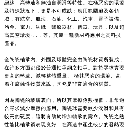
絕緣、高轉速和無油自潤滑等特性。在極惡劣的環境
及特殊狀況下，更是不可或缺；應用範圍遍及各領
域，有航空、航海、石油、化工、汽車、電子設備、
冶金、電力、紡織、醫療器材、儀器、玩具，以及超
高真空環境·. . . 等。其屬一種新材料應用之高科技
產品。
全陶瓷軸承內、外圈及球體完全由陶瓷材質所製成，
在許多方面都優於普通軸承鋼之軸承。對於尋求實現
更高的轉速、減輕整體重量、 極其惡劣的環境、高
溫和腐蝕性物質來說，陶瓷是非常適合的材質。
因為陶瓷的玻璃表面，所以其摩擦係數極低，非常適
合尋求減少摩擦的應用。陶瓷球需要較少潤滑和具有
較高的硬度，這將有助於增加軸承的壽命。陶瓷之熱
性能比軸承鋼表現良好，在高速中產生較少的發熱現