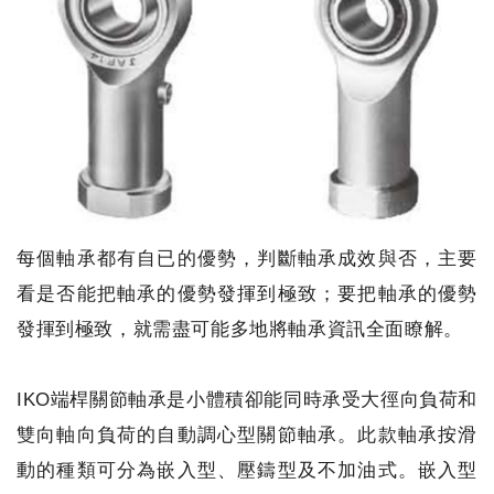
每個軸承都有自已的優勢，判斷軸承成效與否，主要
看是否能把軸承的優勢發揮到極致；要把軸承的優勢
發揮到極致，就需盡可能多地將軸承資訊全面瞭解。
IKO端桿關節軸承是小體積卻能同時承受大徑向負荷和
雙向軸向負荷的自動調心型關節軸承。此款軸承按滑
動的種類可分為嵌入型、壓鑄型及不加油式。嵌入型