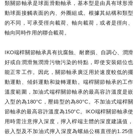
類關節軸承是球面滑動軸承，基本型是由具有球形滑
動球面接觸表面的內、外圈組成。根據其結構和類型
的不同，可承受徑向載荷、軸向載荷，或者是徑向、
軸向同時作用的聯合載荷。
IKO端桿關節軸承具有抗腐蝕、耐磨損、自調心、潤滑
好或自潤滑無潤滑污物污染的特點，即使安裝錯位也
能正常工作。因此，關節軸承廣泛用於速度較低的擺
動運動、傾斜運動和旋轉運動。端桿關節軸承的工作
溫度範圍，加油式端桿關節軸承的最高容許溫度是嵌
入型的為180°C，壓鑄型的為80°C。不加油式端桿關
節軸承的最高容許溫度為150°C。IKO端桿關節軸承使
用時需注意擰入深度，擰入桿端主體的深度建議值，
嵌入型及不加油式擰入深度為螺絲公稱直徑的1.25倍