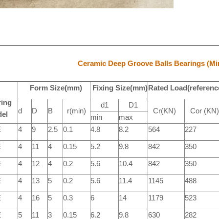
Ceramic Deep Groove Balls Bearings (Min
Form Size(mm)
Fixing Size(mm)
Rated Load(referenc
ing
d1
D1
d
D
B
r(min)
Cr(KN)
Cor (KN
del
min
max
E
4
9
2.5
0.1
4.8
8.2
564
227
E
4
11
4
0.15
5.2
9.8
842
350
E
4
12
4
0.2
5.6
10.4
842
350
E
4
13
5
0.2
5.6
11.4
1145
488
E
4
16
5
0.3
6
14
1179
523
E
5
11
3
0.15
6.2
9.8
630
282