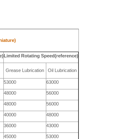
iature)
e)
Limited Rotating Speed(reference)
)
Grease Lubrication
Oil Lubrication
53000
63000
48000
56000
48000
56000
40000
48000
36000
43000
45000
53000