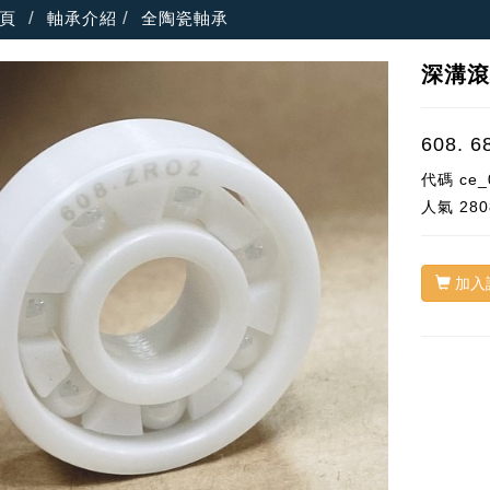
頁
軸承介紹
全陶瓷軸承
深溝滾
608. 6
代碼
ce_
人氣
280
加入