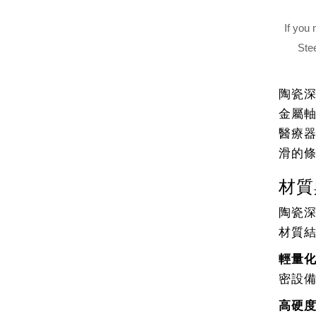
If you
Stee
陶瓷
金屬
醫療
滑的
材質
陶瓷
材質
輕量
密設
高硬