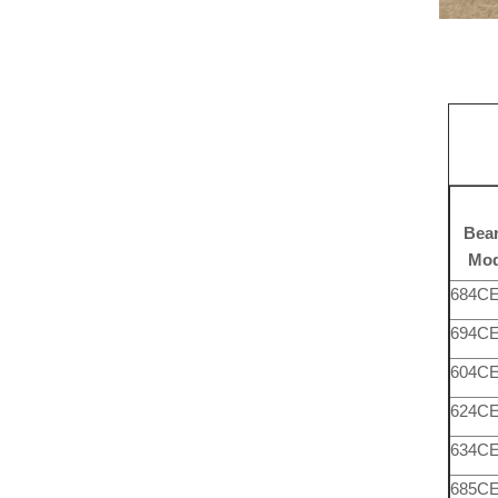
Bear
Mo
684C
694C
604C
624C
634C
685C