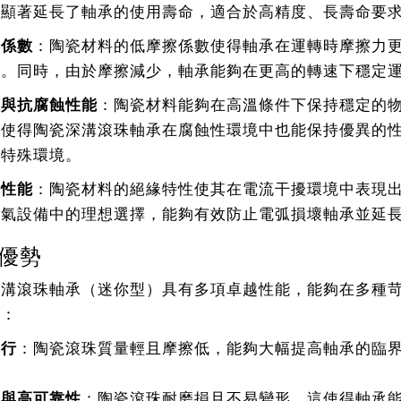
，顯著延長了軸承的使用壽命，適合於高精度、長壽命要
擦係數
：陶瓷材料的低摩擦係數使得軸承在運轉時摩擦力
率。同時，由於摩擦減少，軸承能夠在更高的轉速下穩定
溫與抗腐蝕性能
：陶瓷材料能夠在高溫條件下保持穩定的
這使得陶瓷深溝滾珠軸承在腐蝕性環境中也能保持優異的
等特殊環境。
緣性能
：陶瓷材料的絕緣特性使其在電流干擾環境中表現
電氣設備中的理想選擇，能夠有效防止電弧損壞軸承並延
優勢
深溝滾珠軸承（迷你型）具有多項卓越性能，能夠在多種
括：
運行
：陶瓷滾珠質量輕且摩擦低，能夠大幅提高軸承的臨
命與高可靠性
：陶瓷滾珠耐磨損且不易變形，這使得軸承