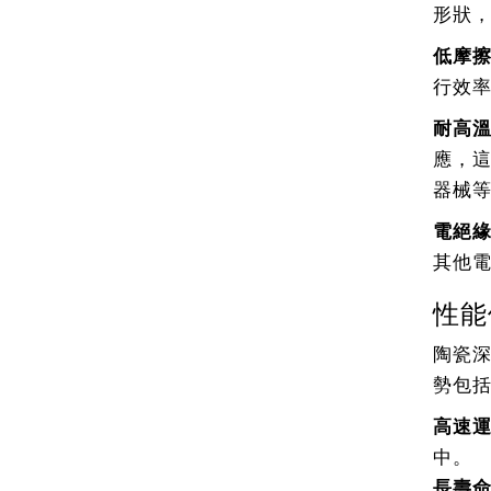
形狀
低摩
行效
耐高
應，
器械
電絕
其他
性能
陶瓷
勢包
高速
中。
長壽