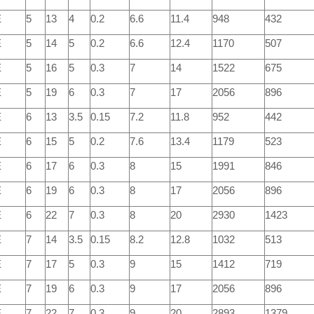
E
5
13
4
0.2
6.6
11.4
948
432
E
5
14
5
0.2
6.6
12.4
1170
507
E
5
16
5
0.3
7
14
1522
675
E
5
19
6
0.3
7
17
2056
896
E
6
13
3.5
0.15
7.2
11.8
952
442
E
6
15
5
0.2
7.6
13.4
1179
523
E
6
17
6
0.3
8
15
1991
846
E
6
19
6
0.3
8
17
2056
896
E
6
22
7
0.3
8
20
2930
1423
E
7
14
3.5
0.15
8.2
12.8
1032
513
E
7
17
5
0.3
9
15
1412
719
E
7
19
6
0.3
9
17
2056
896
E
7
22
7
0.3
9
20
2893
1379