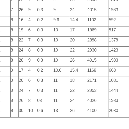
E
7
26
9
0.3
9
24
4015
1983
E
8
16
4
0.2
9.6
14.4
1102
592
E
8
19
6
0.3
10
17
1969
917
E
8
22
7
0.3
10
20
2898
1379
E
8
24
8
0.3
10
22
2930
1423
E
8
28
9
0.3
10
26
4015
1983
E
9
17
4
0.2
10.6
15.4
1168
668
E
9
20
6
0.3
11
18
2171
1081
E
9
24
7
0.3
11
22
2953
1444
E
9
26
8
03
11
24
4026
1983
E
9
30
10
0.6
13
26
4100
2080