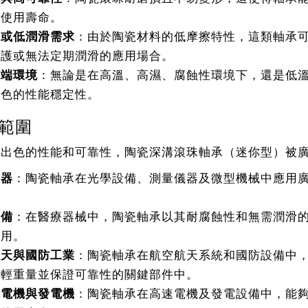
的使用壽命。
滑或低潤滑需求
：由於陶瓷材料的低摩擦特性，這類軸承
維護或無法定期潤滑的應用場合。
極端環境
：無論是在高溫、高濕、腐蝕性環境下，還是低
出色的性能穩定性。
範圍
其出色的性能和可靠性，陶瓷深溝滾珠軸承（迷你型）被
儀器
：陶瓷軸承在光學設備、測量儀器及微型機械中應用
設備
：在醫療器械中，陶瓷軸承以其耐腐蝕性和無需潤滑
作用。
航天與國防工業
：陶瓷軸承在航空航天系統和國防設備中
減輕重量並保證可靠性的關鍵部件中。
能電機與發電機
：陶瓷軸承在高速電機及發電設備中，能