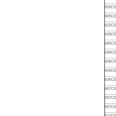
695C
605C
625C
635C
686C
696C
606C
626C
636C
687C
697C
607C
627C