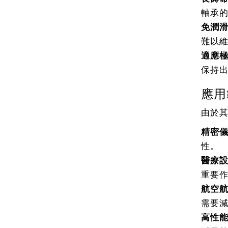
軸承
免潤
難以
適應
保持
應用
由於
精密
性。
醫療
重要
航空
需要
高性