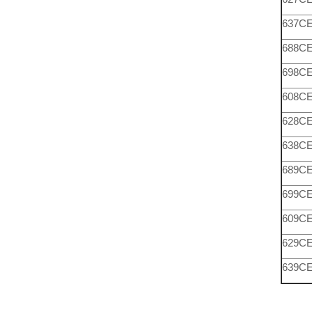
637C
688C
698C
608C
628C
638C
689C
699C
609C
629C
639C