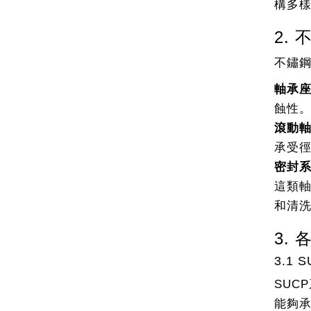
構多
2.
不鏽
軸承座
蝕性
滾動軸承
承受
密封
這類
和清
3.
3.1 
SUC
能夠