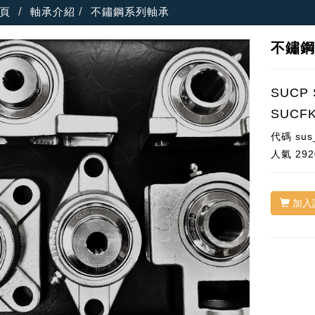
頁
軸承介紹
不鏽鋼系列軸承
不鏽
SUCP 
SUCF
代碼
sus
人氣
292
加入