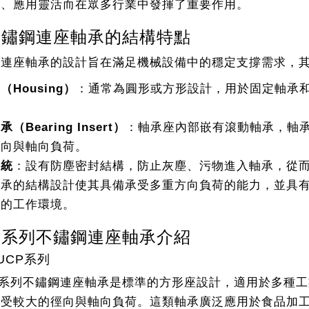
樣、應用靈活而在眾多行業中發揮了重要作用。
 不鏽鋼連座軸承的結構特點
鋼連座軸承的設計旨在滿足機械設備中的穩定支撐需求，
（Housing）
：通常為圓形或方形設計，用於固定軸承
。
（Bearing Insert）
：軸承座內部嵌有滾動軸承，軸
徑向與軸向負荷。
系統
：設有防塵密封結構，防止灰塵、污物進入軸承，從
軸承的結構設計使其具備承受多重方向負荷的能力，並具
洗的工作環境。
 各系列不鏽鋼連座軸承介紹
SUCP系列
P系列不鏽鋼連座軸承是標準的方形座設計，適用於多種
承受較大的徑向與軸向負荷。這類軸承廣泛應用於食品加